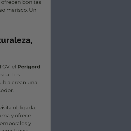
y ofrecen bonitas
oso marisco. Un
turaleza,
TGV, el
Perigord
sita. Los
rubia crean una
cedor.
isita obligada.
ama y ofrece
temporales y