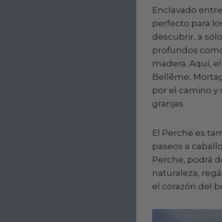
Enclavado entre
perfecto para lo
descubrir, a sól
profundos como 
madera. Aquí, el
Bellême, Mortag
por el camino y
granjas.
El Perche es tam
paseos a caballo
Perche, podrá de
naturaleza, reg
el corazón del 