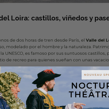
 del Loira: castillos, viñedos y pa
nos de dos horas de tren desde París, el
Valle del L
so, modelado por el hombre y la naturaleza. Patrimo
a UNESCO, es famoso por sus suntuosos castillos, 
atio de recreo para quienes sueñan con unas vacacio
 la ruta
El Loira en bicicleta
Pedaleará con seguridad
de flores y pequeñas islas salvajes. Deténgase en b
osos vinos de la región (Vouvray, Chinon), o disfrut
los castillos de Amboise, Chaumont-sur-Loire o Villa
, opte por alojamientos con encanto: bed and breakf