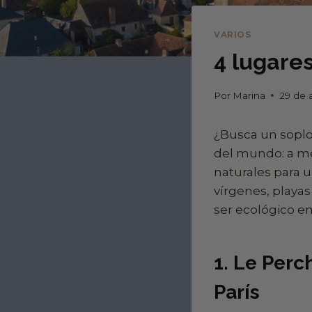
VARIOS
4 lugares
Por
Marina
29 de 
¿Busca un soplo 
del mundo: a me
naturales para 
vírgenes, playas
ser ecológico en
1. Le Perc
París