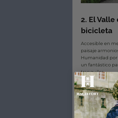
2. El Valle
bicicleta
Accesible en me
paisaje armonio
Humanidad por l
un fantástico p
tranquilas.
En bicicleta, por
praderas llenas 
degustar los fam
los jardines de 
inmersión total