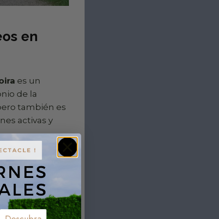
seos en
oira
es un
nio de la
pero también es
nes activas y
 entre viñedos,
odegas para
e de un picnic en
ndry. Para una
ast en