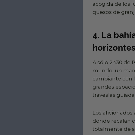
acogida de los l
quesos de granja
4. La bahí
horizonte
A sólo 2h30 de P
mundo, un marco 
cambiante con la
grandes espacios
travesías guiada
Los aficionados 
donde recalan c
totalmente de ai