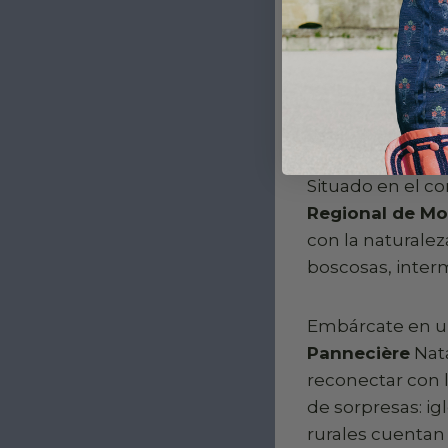
mansiones histór
3. El Morv
verde
Situado en el co
Regional de Mo
con la naturalez
boscosas, inter
Embárcate en u
Pannecière
Nata
reconectar con l
de sorpresas: ig
rurales cuentan 