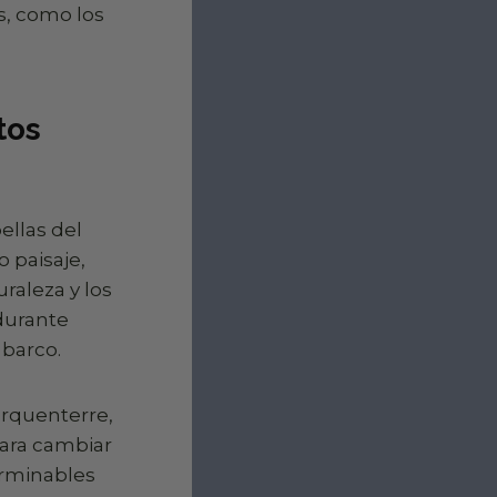
es, como los
tos
ellas del
 paisaje,
raleza y los
 durante
 barco.
arquenterre,
Para cambiar
erminables