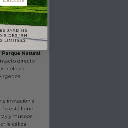
Descubra
Borgoña
l
Parque Natural
ntacto directo
s, colinas
vírgenes.
na invitación a
ién está lleno
uvray y museos
or la cálida