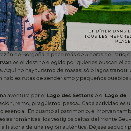
icas o albergues ecológicos a orillas del río.
an: la autenticidad salvaje de la 
razón de Borgoña, a poco más de 3 horas de París, e
rvan
es el destino elegido por quienes buscan el co
a. Aquí no hay turismo de masas: sólo lagos tranquilo
minables rutas de senderismo y pequeños pueblos 
na aventura por el
Lago des Settons
o el
Lago de
ción, remo, piragüismo, pesca... Cada actividad es u
o esencial. En cuanto al patrimonio, el Morvan tamb
lesias románicas, los vestigios celtas del Monte Be
la historia de una región auténtica. Déjese seducir p