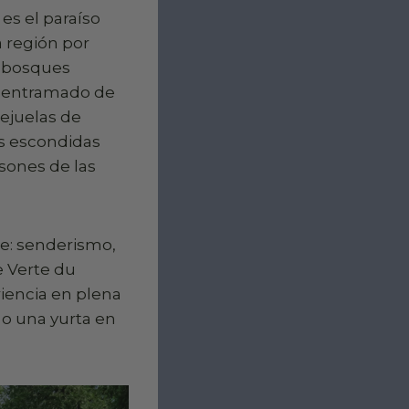
es el paraíso
a región por
, bosques
e entramado de
lejuelas de
as escondidas
sones de las
bre: senderismo,
e Verte du
riencia en plena
 o una yurta en